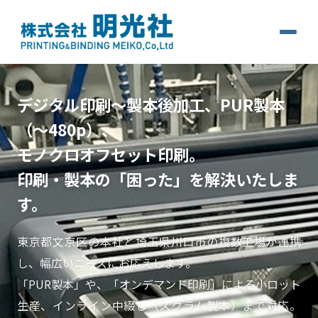
デジタル印刷〜製本後加工、PUR製本
（〜480p）、
モノクロオフセット印刷。
印刷・製本の「困った」を解決いたしま
す。
東京都文京区の本社と埼玉県川口市の複数工場が連携
し、幅広いニーズにお応えします。
「PUR製本」や、「オンデマンド印刷」による小ロット
生産、インライン中綴じ（スクラム製本）まで対応。