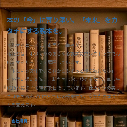
本の「今」に寄り添い、「未来」をカ
タチにする製本を。
変化するニーズに、素早く、細やかに。
私たちは、本づくりのあらゆる課題にワンストップでお
応えするサービスを展開しています。
「本という文化を、これからもずっと作り続けたい」
その強い想いを胸に、私たちは常に技術を磨き、真っ先
に頼りにされる存在を目指しています。仕上がりの美し
さはもちろんプロならではの提案力で、あなたの本づく
りを支えます。
会社概要 →